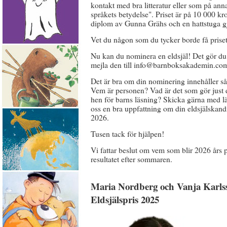
kontakt med bra litteratur eller som på annat
språkets betydelse". Priset är på 10 000 kro
diplom av Gunna Grähs och en hattstuga g
Vet du någon som du tycker borde få prise
Nu kan du nominera en eldsjäl! Det gör du
mejla den till info@barnboksakademin.co
Det är bra om din nominering innehåller så 
Vem är personen? Vad är det som gör just d
hen för barns läsning? Skicka gärna med länka
oss en bra uppfattning om din eldsjälskand
2026.
Tusen tack för hjälpen!
Vi fattar beslut om vem som blir 2026 års p
resultatet efter sommaren.
Maria Nordberg och Vanja Karls
Eldsjälspris 2025