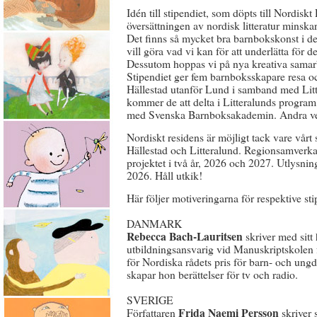
Idén till stipendiet, som döpts till Nordisk
översättningen av nordisk litteratur minskar
Det finns så mycket bra barnbokskonst i d
vill göra vad vi kan för att underlätta för d
Dessutom hoppas vi på nya kreativa samar
Stipendiet ger fem barnboksskapare resa o
Hällestad utanför Lund i samband med Lit
kommer de att delta i Litteralunds program 
med Svenska Barnboksakademin. Andra veck
Nordiskt residens är möjligt tack vare vår
Hällestad och Litteralund. Regionsamverka
projektet i två år, 2026 och 2027. Utlysnin
2026. Håll utkik!
Här följer motiveringarna för respektive sti
DANMARK
Rebecca Bach-Lauritsen
skriver med sitt
utbildningsansvarig vid Manuskriptskolen 
för Nordiska rådets pris för barn- och ungdo
skapar hon berättelser för tv och radio.
SVERIGE
Frida Naemi Persson
Författaren
skriver 