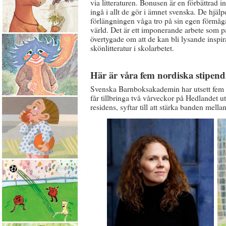
via litteraturen. Bonusen är en förbättrad i
ingå i allt de gör i ämnet svenska. De hjäl
förlängningen våga tro på sin egen förmåga
värld. Det är ett imponerande arbete som p
övertygade om att de kan bli lysande inspir
skönlitteratur i skolarbetet.
Här är våra fem nordiska stipend
Svenska Barnboksakademin har utsett fem st
får tillbringa två vårveckor på Hedlandet u
residens, syftar till att stärka banden mel