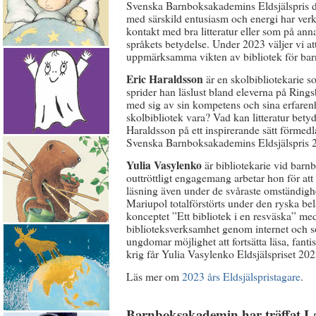
Svenska Barnboksakademins Eldsjälspris del
med särskild entusiasm och energi har ver
kontakt med bra litteratur eller som på annat
språkets betydelse. Under 2023 väljer vi att
uppmärksamma vikten av bibliotek för barn
Eric Haraldsson
är en skolbibliotekarie s
sprider han läslust bland eleverna på Rings
med sig av sin kompetens och sina erfarenh
skolbibliotek vara? Vad kan litteratur bety
Haraldsson på ett inspirerande sätt förmed
Svenska Barnboksakademins Eldsjälspris 
Yulia Vasylenko
är bibliotekarie vid barnb
outtröttligt engagemang arbetar hon för att
läsning även under de svåraste omständigh
Mariupol totalförstörts under den ryska b
konceptet ”Ett bibliotek i en resväska” med 
biblioteksverksamhet genom internet och so
ungdomar möjlighet att fortsätta läsa, fan
krig får Yulia Vasylenko Eldsjälspriset 202
Läs mer om
2023 års Eldsjälspristagare
.
Barnboksakademin har träffat L