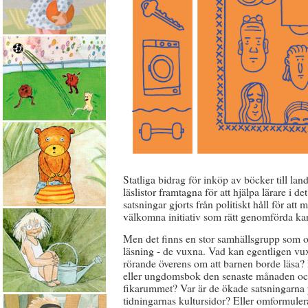
Statliga bidrag för inköp av böcker till lan
läslistor framtagna för att hjälpa lärare i de
satsningar gjorts från politiskt håll för at
välkomna initiativ som rätt genomförda kan 
Men det finns en stor samhällsgrupp som o
läsning - de vuxna. Vad kan egentligen vu
rörande överens om att barnen borde läsa? 
eller ungdomsbok den senaste månaden och 
fikarummet? Var är de ökade satsningarna p
tidningarnas kultursidor? Eller omformulera