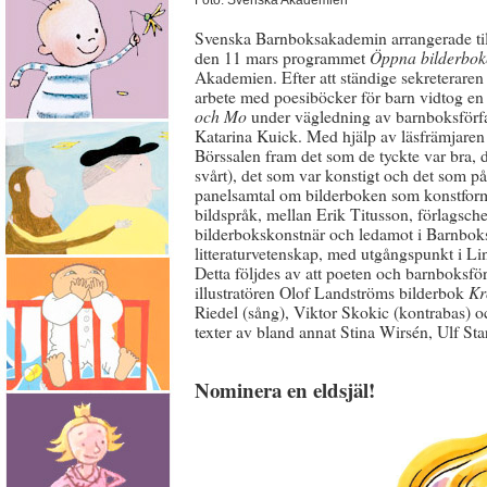
Foto: Svenska Akademien
Svenska Barnboksakademin arrangerade 
den 11 mars programmet
Öppna bilderbok
Akademien. Efter att ständige sekreterar
arbete med poesiböcker för barn vidtog 
och Mo
under vägledning av barnboksförfa
Katarina Kuick. Med hjälp av läsfrämjare
Börssalen fram det som de tyckte var bra, de
svårt), det som var konstigt och det som på
panelsamtal om bilderboken som konstform
bildspråk, mellan Erik Titusson, förlagsche
bilderbokskonstnär och ledamot i Barnboks
litteraturvetenskap, med utgångspunkt i 
Detta följdes av att poeten och barnboksfö
illustratören Olof Landströms bilderbok
Kr
Riedel (sång), Viktor Skokic (kontrabas) o
texter av bland annat Stina Wirsén, Ulf St
Nominera en eldsjäl!