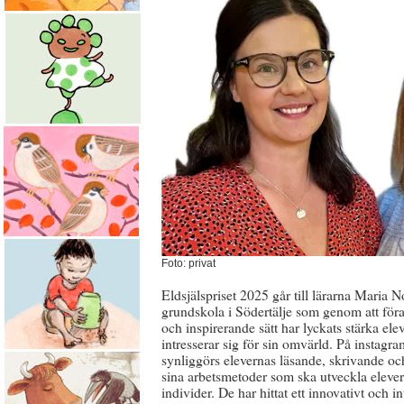
Foto: privat
Eldsjälspriset 2025 går till lärarna Maria 
grundskola i Södertälje som genom att föra 
och inspirerande sätt har lyckats stärka ele
intresserar sig för sin omvärld. På insta
synliggörs elevernas läsande, skrivande och
sina arbetsmetoder som ska utveckla elever
individer. De har hittat ett innovativt och 