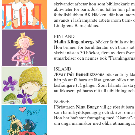
skrivandet arbetar hon som bibliotekarie 
aktiviteter för barn. Just nu håller hon på
fotbollsklubben BK Häcken, där hon interv
används i läsfrämjande arbete inom barn-
Lindgrens Barnsjukhus.
FINLAND
Malin Klingenbergs
böcker är fulla av hu
Hon brinner för barnlitteratur och barns rät
skrivit nästan 30 böcker, flera av dem översa
utmärkelser och hennes bok "Främlingarna
ISLAND
Ævar Þór Benediktssons
böcker är fylld
hårt på att få barn att läsa genom olika 
läsfrämjare två gånger. Som Islands först
att fokusera på barns rätt till utbildning och
NORGE
Nina Borge
Författaren
vill ge röst åt bar
som barnskyddspedagog och skriver om äm
Hon har haft stor framgång med "Gamer"-tri
om unga människor med olika utmaningar.