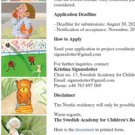
considered.
Application Deadline
- Deadline for submissions: August 30, 20
- Notification of acceptance: November, 20
How to Apply
Send your application to project coordinato
sigunsdotter@gmail.com
For further inquiries, contact:
Kristina Sigunsdotter
Chair no. 17, Swedish Academy for Childr
Email: sigunsdotter@gmail.com
Phone: +46 763 697 069
Disclaimer
The Nordic residency will only be possible 
Warm regards,
The Swedish Academy for Children's B
Here is the
document
in printed form.