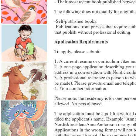
- Their most recent book published betwee
The following does not qualify for eligibilit
-Self-published books.
-Publications from presses that require auth
that publish without professional editing.
Application Requirements
To apply, please submit:
1. A current resume or curriculum vitae inc
2. A one-page application describing your
address in a conversation with Nordic colle
3. A professional reference (a person to w
be made). Please provide email and telep
4. Your contact information.
Please note: the residency is for one pers
allowed. No pets allowed.
The application must be a pdf-file with all
titled the applicant’s name. Example ”Anna
NordisktresidensAnnaAndersson or any oth
Applications in the wrong format will not 
with the correct format. Only combined p