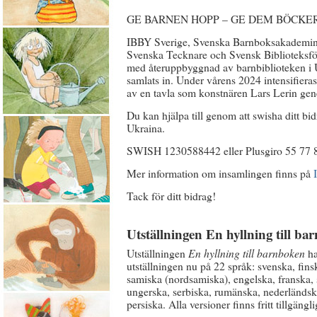
GE BARNEN HOPP – GE DEM BÖCKE
IBBY Sverige, Svenska Barnboksakademin
Svenska Tecknare och Svensk Biblioteksföre
med återuppbyggnad av barnbiblioteken i U
samlats in. Under vårens 2024 intensifier
av en tavla som konstnären Lars Lerin gen
Du kan hjälpa till genom att swisha ditt bi
Ukraina.
SWISH 1230588442 eller Plusgiro 55 77 8
Mer information om insamlingen finns på
Tack för ditt bidrag!
Utställningen En hyllning till b
Utställningen
En hyllning till barnboken
ha
utställningen nu på 22 språk: svenska, fins
samiska (nordsamiska), engelska, franska, 
ungerska, serbiska, rumänska, nederländska,
persiska. Alla versioner finns fritt tillgäng