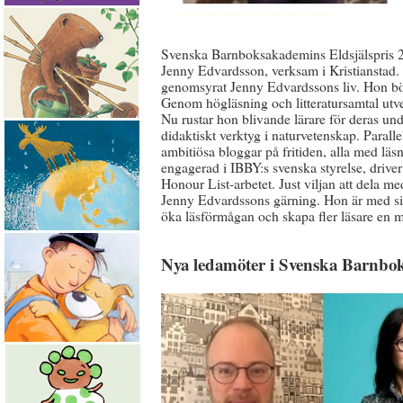
Svenska Barnboksakademins Eldsjälspris 20
Jenny Edvardsson, verksam i Kristianstad.
genomsyrat Jenny Edvardssons liv. Hon bör
Genom högläsning och litteratursamtal utv
Nu rustar hon blivande lärare för deras un
didaktiskt verktyg i naturvetenskap. Paralle
ambitiösa bloggar på fritiden, alla med läsn
engagerad i IBBY:s svenska styrelse, driver
Honour List-arbetet. Just viljan att dela m
Jenny Edvardssons gärning. Hon är med sit
öka läsförmågan och skapa fler läsare en m
Nya ledamöter i Svenska Barnb