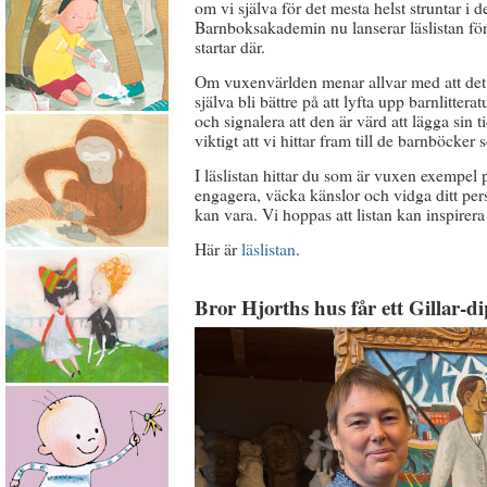
om vi själva för det mesta helst struntar i 
Barnboksakademin nu lanserar läslistan för 
startar där.
Om vuxenvärlden menar allvar med att det är
själva bli bättre på att lyfta upp barnlitter
och signalera att den är värd att lägga sin 
viktigt att vi hittar fram till de barnböcke
I läslistan hittar du som är vuxen exempel
engagera, väcka känslor och vidga ditt per
kan vara. Vi hoppas att listan kan inspirer
Här är
läslistan
.
Bror Hjorths hus får ett Gillar-d