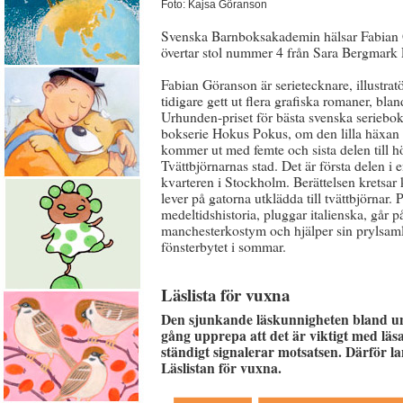
Foto: Kajsa Göranson
Svenska Barnboksakademin hälsar Fabian
övertar stol nummer 4 från Sara Bergmark 
Fabian Göranson är serietecknare, illustrat
tidigare gett ut flera grafiska romaner, 
Urhunden-priset för bästa svenska seriebok
bokserie Hokus Pokus, om den lilla häxan I
kommer ut med femte och sista delen till h
Tvättbjörnarnas stad. Det är första delen i 
kvarteren i Stockholm. Berättelsen kretsa
lever på gatorna utklädda till tvättbjörnar.
medeltidshistoria, pluggar italienska, går p
manchesterkostym och hjälper sin prylsamla
fönsterbytet i sommar.
Läslista för vuxna
Den sjunkande läskunnigheten bland ung
gång upprepa att det är viktigt med lä
ständigt signalerar motsatsen. Därför
Läslistan för vuxna.