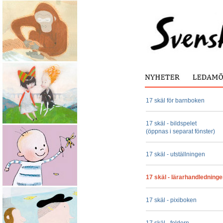
17 skäl för barnboken
17 skäl - bildspelet
(öppnas i separat fönster)
17 skäl - utställningen
17 skäl - lärarhandledning
17 skäl - pixiboken