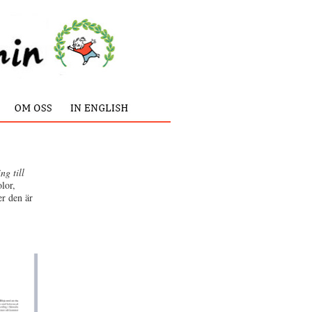
ng till
lor,
er den är