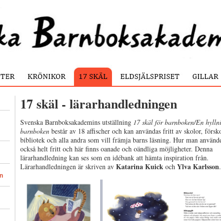
17 skäl - lärarhandledningen
Svenska Barnboksakademins utställning
17 skäl för barnboken/En hyllni
barnboken
består av 18 affischer och kan användas fritt av skolor, försko
bibliotek och alla andra som vill främja barns läsning. Hur man använd
också helt fritt och här finns oanade och oändliga möjligheter. Denna
lärarhandledning kan ses som en idébank att hämta inspiration från.
Katarina Kuick
Ylva Karlsson
Lärarhandledningen är skriven av
och
.
en