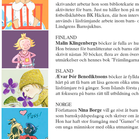
skrivandet arbetar hon som bibliotekarie 
aktiviteter för barn. Just nu håller hon på
fotbollsklubben BK Häcken, där hon interv
används i läsfrämjande arbete inom barn-
Lindgrens Barnsjukhus.
FINLAND
Malin Klingenbergs
böcker är fulla av hu
Hon brinner för barnlitteratur och barns rät
skrivit nästan 30 böcker, flera av dem översa
utmärkelser och hennes bok "Främlingarna
ISLAND
Ævar Þór Benediktssons
böcker är fylld
hårt på att få barn att läsa genom olika 
läsfrämjare två gånger. Som Islands först
att fokusera på barns rätt till utbildning och
NORGE
Nina Borge
Författaren
vill ge röst åt bar
som barnskyddspedagog och skriver om äm
Hon har haft stor framgång med "Gamer"-tri
om unga människor med olika utmaningar.