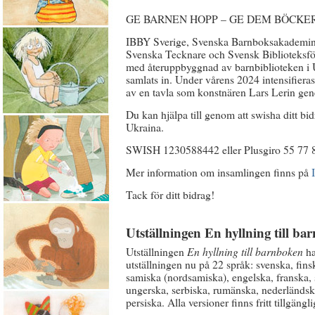
GE BARNEN HOPP – GE DEM BÖCKE
IBBY Sverige, Svenska Barnboksakademin
Svenska Tecknare och Svensk Biblioteksföre
med återuppbyggnad av barnbiblioteken i U
samlats in. Under vårens 2024 intensifier
av en tavla som konstnären Lars Lerin gen
Du kan hjälpa till genom att swisha ditt bi
Ukraina.
SWISH 1230588442 eller Plusgiro 55 77 8
Mer information om insamlingen finns på
Tack för ditt bidrag!
Utställningen En hyllning till b
Utställningen
En hyllning till barnboken
ha
utställningen nu på 22 språk: svenska, fins
samiska (nordsamiska), engelska, franska, 
ungerska, serbiska, rumänska, nederländska,
persiska. Alla versioner finns fritt tillgäng