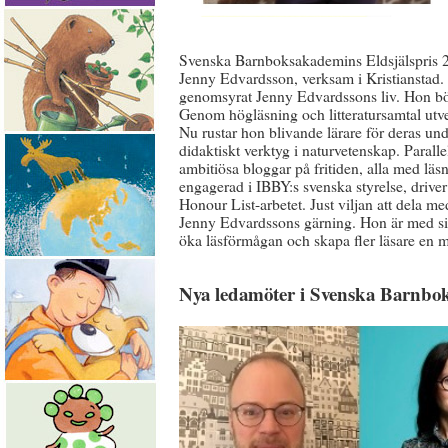
Svenska Barnboksakademins Eldsjälspris 20
Jenny Edvardsson, verksam i Kristianstad.
genomsyrat Jenny Edvardssons liv. Hon bör
Genom högläsning och litteratursamtal utv
Nu rustar hon blivande lärare för deras un
didaktiskt verktyg i naturvetenskap. Paralle
ambitiösa bloggar på fritiden, alla med läsn
engagerad i IBBY:s svenska styrelse, driver
Honour List-arbetet. Just viljan att dela m
Jenny Edvardssons gärning. Hon är med sit
öka läsförmågan och skapa fler läsare en m
Nya ledamöter i Svenska Barnb