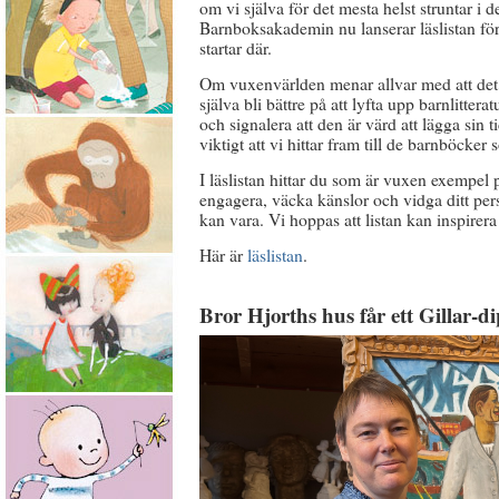
om vi själva för det mesta helst struntar i 
Barnboksakademin nu lanserar läslistan för 
startar där.
Om vuxenvärlden menar allvar med att det är
själva bli bättre på att lyfta upp barnlitter
och signalera att den är värd att lägga sin 
viktigt att vi hittar fram till de barnböcke
I läslistan hittar du som är vuxen exempel
engagera, väcka känslor och vidga ditt per
kan vara. Vi hoppas att listan kan inspirer
Här är
läslistan
.
Bror Hjorths hus får ett Gillar-d