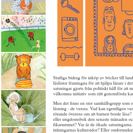
Statliga bidrag för inköp av böcker till lan
läslistor framtagna för att hjälpa lärare i de
satsningar gjorts från politiskt håll för at
välkomna initiativ som rätt genomförda kan 
Men det finns en stor samhällsgrupp som o
läsning - de vuxna. Vad kan egentligen vu
rörande överens om att barnen borde läsa? 
eller ungdomsbok den senaste månaden och 
fikarummet? Var är de ökade satsningarna p
tidningarnas kultursidor? Eller omformulera