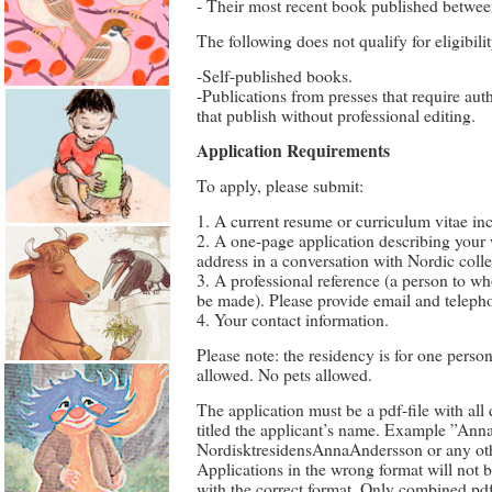
- Their most recent book published betwee
The following does not qualify for eligibilit
-Self-published books.
-Publications from presses that require auth
that publish without professional editing.
Application Requirements
To apply, please submit:
1. A current resume or curriculum vitae inc
2. A one-page application describing your
address in a conversation with Nordic colle
3. A professional reference (a person to w
be made). Please provide email and telep
4. Your contact information.
Please note: the residency is for one pers
allowed. No pets allowed.
The application must be a pdf-file with all
titled the applicant’s name. Example ”Anna
NordisktresidensAnnaAndersson or any oth
Applications in the wrong format will not 
with the correct format. Only combined p