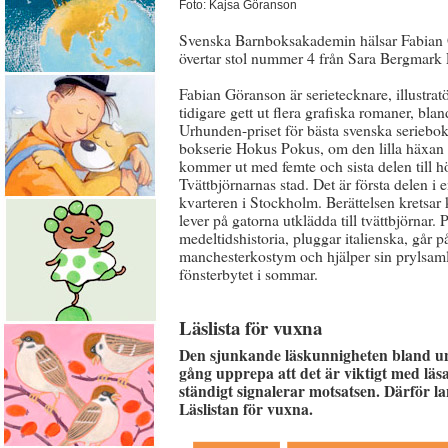
Foto: Kajsa Göranson
Svenska Barnboksakademin hälsar Fabian
övertar stol nummer 4 från Sara Bergmark 
Fabian Göranson är serietecknare, illustrat
tidigare gett ut flera grafiska romaner, 
Urhunden-priset för bästa svenska seriebok
bokserie Hokus Pokus, om den lilla häxan I
kommer ut med femte och sista delen till h
Tvättbjörnarnas stad. Det är första delen i 
kvarteren i Stockholm. Berättelsen kretsa
lever på gatorna utklädda till tvättbjörnar.
medeltidshistoria, pluggar italienska, går p
manchesterkostym och hjälper sin prylsamla
fönsterbytet i sommar.
Läslista för vuxna
Den sjunkande läskunnigheten bland ung
gång upprepa att det är viktigt med lä
ständigt signalerar motsatsen. Därför
Läslistan för vuxna.