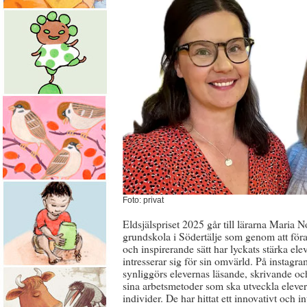
Foto: privat
Eldsjälspriset 2025 går till lärarna Maria 
grundskola i Södertälje som genom att föra 
och inspirerande sätt har lyckats stärka ele
intresserar sig för sin omvärld. På insta
synliggörs elevernas läsande, skrivande och
sina arbetsmetoder som ska utveckla elever
individer. De har hittat ett innovativt och 