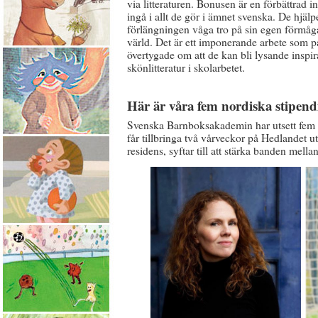
via litteraturen. Bonusen är en förbättrad i
ingå i allt de gör i ämnet svenska. De hjäl
förlängningen våga tro på sin egen förmåga
värld. Det är ett imponerande arbete som p
övertygade om att de kan bli lysande inspir
skönlitteratur i skolarbetet.
Här är våra fem nordiska stipend
Svenska Barnboksakademin har utsett fem st
får tillbringa två vårveckor på Hedlandet u
residens, syftar till att stärka banden mel