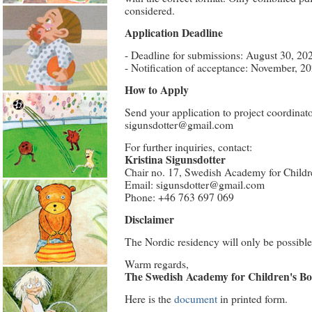
considered.
Application Deadline
- Deadline for submissions: August 30, 20
- Notification of acceptance: November, 20
How to Apply
Send your application to project coordinato
sigunsdotter@gmail.com
For further inquiries, contact:
Kristina Sigunsdotter
Chair no. 17, Swedish Academy for Childr
Email: sigunsdotter@gmail.com
Phone: +46 763 697 069
Disclaimer
The Nordic residency will only be possible 
Warm regards,
The Swedish Academy for Children's B
Here is the
document
in printed form.