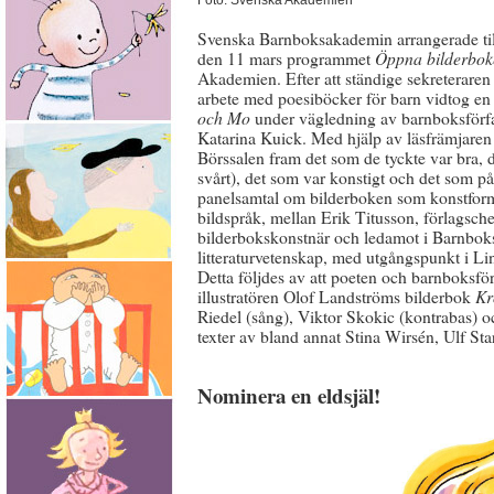
Foto: Svenska Akademien
Svenska Barnboksakademin arrangerade 
den 11 mars programmet
Öppna bilderbok
Akademien. Efter att ständige sekreterar
arbete med poesiböcker för barn vidtog 
och Mo
under vägledning av barnboksförfa
Katarina Kuick. Med hjälp av läsfrämjare
Börssalen fram det som de tyckte var bra, de
svårt), det som var konstigt och det som på
panelsamtal om bilderboken som konstform
bildspråk, mellan Erik Titusson, förlagsche
bilderbokskonstnär och ledamot i Barnboks
litteraturvetenskap, med utgångspunkt i 
Detta följdes av att poeten och barnboksfö
illustratören Olof Landströms bilderbok
Kr
Riedel (sång), Viktor Skokic (kontrabas) o
texter av bland annat Stina Wirsén, Ulf St
Nominera en eldsjäl!