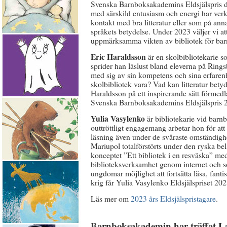
Svenska Barnboksakademins Eldsjälspris del
med särskild entusiasm och energi har ver
kontakt med bra litteratur eller som på annat
språkets betydelse. Under 2023 väljer vi att
uppmärksamma vikten av bibliotek för barn
Eric Haraldsson
är en skolbibliotekarie s
sprider han läslust bland eleverna på Rings
med sig av sin kompetens och sina erfarenh
skolbibliotek vara? Vad kan litteratur bety
Haraldsson på ett inspirerande sätt förmed
Svenska Barnboksakademins Eldsjälspris 
Yulia Vasylenko
är bibliotekarie vid barnb
outtröttligt engagemang arbetar hon för att
läsning även under de svåraste omständigh
Mariupol totalförstörts under den ryska b
konceptet ”Ett bibliotek i en resväska” med 
biblioteksverksamhet genom internet och so
ungdomar möjlighet att fortsätta läsa, fan
krig får Yulia Vasylenko Eldsjälspriset 202
Läs mer om
2023 års Eldsjälspristagare
.
Barnboksakademin har träffat L