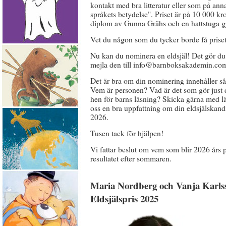
kontakt med bra litteratur eller som på annat
språkets betydelse". Priset är på 10 000 kro
diplom av Gunna Grähs och en hattstuga g
Vet du någon som du tycker borde få prise
Nu kan du nominera en eldsjäl! Det gör du
mejla den till info@barnboksakademin.co
Det är bra om din nominering innehåller så 
Vem är personen? Vad är det som gör just d
hen för barns läsning? Skicka gärna med länka
oss en bra uppfattning om din eldsjälskand
2026.
Tusen tack för hjälpen!
Vi fattar beslut om vem som blir 2026 års p
resultatet efter sommaren.
Maria Nordberg och Vanja Karls
Eldsjälspris 2025