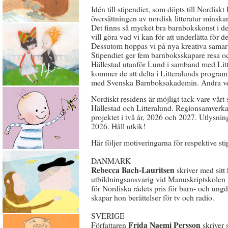
Idén till stipendiet, som döpts till Nordisk
översättningen av nordisk litteratur minskar
Det finns så mycket bra barnbokskonst i d
vill göra vad vi kan för att underlätta för d
Dessutom hoppas vi på nya kreativa samar
Stipendiet ger fem barnboksskapare resa o
Hällestad utanför Lund i samband med Lit
kommer de att delta i Litteralunds program 
med Svenska Barnboksakademin. Andra veck
Nordiskt residens är möjligt tack vare vår
Hällestad och Litteralund. Regionsamverka
projektet i två år, 2026 och 2027. Utlysnin
2026. Håll utkik!
Här följer motiveringarna för respektive sti
DANMARK
Rebecca Bach-Lauritsen
skriver med sitt
utbildningsansvarig vid Manuskriptskolen 
för Nordiska rådets pris för barn- och ungdo
skapar hon berättelser för tv och radio.
SVERIGE
Frida Naemi Persson
Författaren
skriver 