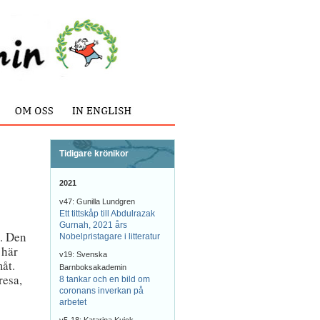
Tidigare krönikor
2021
v47: Gunilla Lundgren
Ett tittskåp till Abdulrazak
Gurnah, 2021 års
n. Den
Nobelpristagare i litteratur
 här
v19: Svenska
åt.
Barnboksakademin
resa,
8 tankar och en bild om
coronans inverkan på
arbetet
.