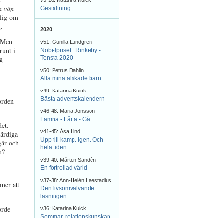
v5-18: Katarina Kuick
n vän
Gestaltning
olig om
g.
2020
. Men
v51: Gunilla Lundgren
runt i
Nobelpriset i Rinkeby -
ag
Tensta 2020
v50: Petrus Dahlin
Alla mina älskade barn
v49: Katarina Kuick
Bästa adventskalendern
jorden
v46-48: Maria Jönsson
Lämna - Låna - Gå!
det.
v41-45: Åsa Lind
värdiga
Upp till kamp. Igen. Och
går och
hela tiden.
n?
v39-40: Mårten Sandén
En förtrollad värld
v37-38: Ann-Helén Laestadius
mer att
Den livsomvälvande
läsningen
orde
v36: Katarina Kuick
Sommar, relationskunskap