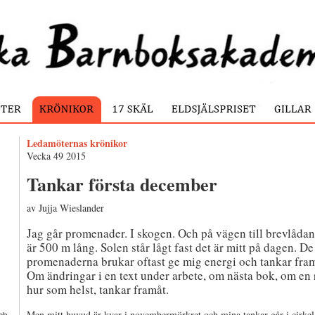
Ledamöternas krönikor
Vecka 49 2015
Tankar första december
av Jujja Wieslander
Jag går promenader. I skogen. Och på vägen till brevlåda
är 500 m lång. Solen står lågt fast det är mitt på dagen. De
promenaderna brukar oftast ge mig energi och tankar fram
Om ändringar i en text under arbete, om nästa bok, om en 
hur som helst, tankar framåt.
Men mitt huvud är kvar i novembermörkret och mina tankar går i cirkel