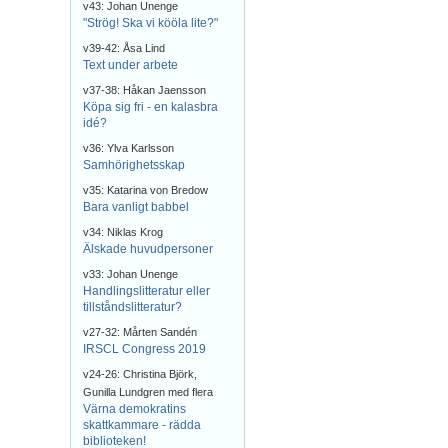
v43: Johan Unenge
"Strög! Ska vi kööla lite?"
v39-42: Åsa Lind
Text under arbete
v37-38: Håkan Jaensson
Köpa sig fri - en kalasbra
idé?
v36: Ylva Karlsson
Samhörighetsskap
v35: Katarina von Bredow
Bara vanligt babbel
v34: Niklas Krog
Älskade huvudpersoner
v33: Johan Unenge
Handlingslitteratur eller
tillståndslitteratur?
v27-32: Mårten Sandén
IRSCL Congress 2019
v24-26: Christina Björk,
Gunilla Lundgren med flera
Värna demokratins
skattkammare - rädda
biblioteken!