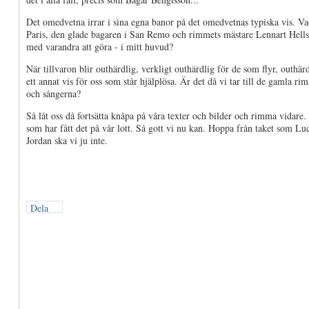
Det omedvetna irrar i sina egna banor på det omedvetnas typiska vis. Va
Paris, den glade bagaren i San Remo och rimmets mästare Lennart Hell
med varandra att göra - i mitt huvud?
När tillvaron blir outhärdlig, verkligt outhärdlig för de som flyr, outhär
ett annat vis för oss som står hjälplösa. Är det då vi tar till de gamla r
och sångerna?
Så låt oss då fortsätta knåpa på våra texter och bilder och rimma vidare.
som har fått det på vår lott. Så gott vi nu kan. Hoppa från taket som Lu
Jordan ska vi ju inte.
Dela