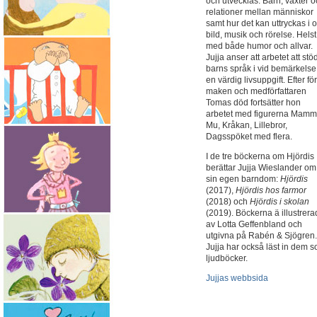
och utvecklas. Barn, växter 
relationer mellan människor
samt hur det kan uttryckas i o
bild, musik och rörelse. Helst
med både humor och allvar.
Jujja anser att arbetet att stö
barns språk i vid bemärkelse
en värdig livsuppgift. Efter fö
maken och medförfattaren
Tomas död fortsätter hon
arbetet med figurerna Mam
Mu, Kråkan, Lillebror,
Dagsspöket med flera.
I de tre böckerna om Hjördis
berättar Jujja Wieslander om
sin egen barndom:
Hjördis
(2017),
Hjördis hos farmor
(2018) och
Hjördis i skolan
(2019). Böckerna ä illustrer
av Lotta Geffenbland och
utgivna på Rabén & Sjögren.
Jujja har också läst in dem 
ljudböcker.
Jujjas webbsida