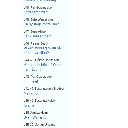
Rådets prisutdelning
v49: Per Gustavsson
Författarporträtt
v48: Jujja Wieslander
En ny slags moralism?
v47: Jens Ahlbom
Tänk som ett barn!
v46: Petrus Dahlin
Vilken modul gick du på
när du var liten?
v44-45: Håkan Jaensson
Vem är din bästis? Om du
har någon?
v43: Per Gustavsson
Finn felet
v41-42: Katarina von Bredow
Mellanrum
v39-40: Katarina Kuick
Kvalitet
v38: Annika Holm
Sven Wernström
v35-37: Johan Unenge