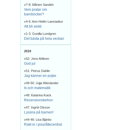
v7-8: Mårten Sandén
Vem pratar om
barnböcker?
v4-6: Ann-Helén Laestadius
Att bli sedd
v1-3: Gunilla Lundgren
Det bästa på hela veckan
2019
v52: Jens Ahlbom
God jul
v51: Petrus Dahlin
Jag känner en pojke
v49-50: Jujja Wieslander
Is och matematik
v48: Katarina Kuick
Recensionsbehov
v47: Ingrid Olsson
Lyssna på barnen!
v44-46: Lisa Bjärbo
Rakt in i pissråttecentrat