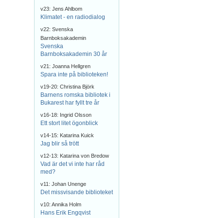
v23: Jens Ahlbom
Klimatet - en radiodialog
v22: Svenska
Barnboksakademin
Svenska
Barnboksakademin 30 år
v21: Joanna Hellgren
Spara inte på biblioteken!
v19-20: Christina Björk
Barnens romska bibliotek i
Bukarest har fyllt tre år
v16-18: Ingrid Olsson
Ett stort litet ögonblick
v14-15: Katarina Kuick
Jag blir så trött
v12-13: Katarina von Bredow
Vad är det vi inte har råd
med?
v11: Johan Unenge
Det missvisande biblioteket
v10: Annika Holm
Hans Erik Engqvist