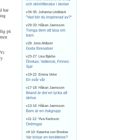
och skönlitteratur i skolan
d har
v34-35: Johanna Lindbäck
sing
"Vad blir du inspirerad av?"
v29-33: Håkan Jaensson
dlig på
Tvinga dem att läsa om
barn
immen
v28: Jens Ahlbom
Goda föresatser
 Vi
v23-27: Lisa Bjärbo
cy
Önskas: Vattenok, Finnes:
Sjal
v19-22: Emma Virke
En svår vår
v17-18: Håkan Jaensson
Ibland är det en lycka att
skriva
v13-16: Håkan Jaensson
Barn är en riskgrupp
v11-12: Ylva Karlsson
Ordringar
v9-10: Katarina von Bredow
Var börjar en berättelse?