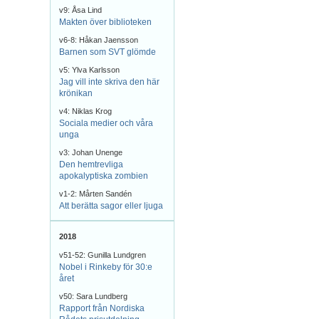
v9: Åsa Lind
Makten över biblioteken
v6-8: Håkan Jaensson
Barnen som SVT glömde
v5: Ylva Karlsson
Jag vill inte skriva den här
krönikan
v4: Niklas Krog
Sociala medier och våra
unga
v3: Johan Unenge
Den hemtrevliga
apokalyptiska zombien
v1-2: Mårten Sandén
Att berätta sagor eller ljuga
2018
v51-52: Gunilla Lundgren
Nobel i Rinkeby för 30:e
året
v50: Sara Lundberg
Rapport från Nordiska