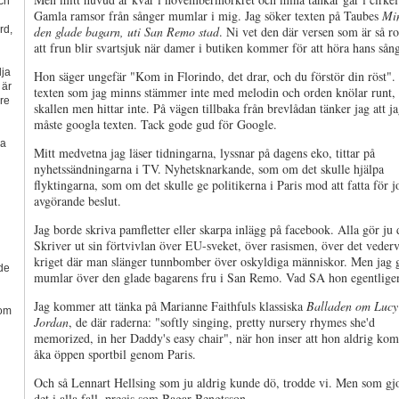
och
Gamla ramsor från sånger mumlar i mig. Jag söker texten på Taubes
Mi
rd,
den glade bagarn, uti San Remo stad
. Ni vet den där versen som är så r
att frun blir svartsjuk när damer i butiken kommer för att höra hans sån
dja
Hon säger ungefär "Kom in Florindo, det drar, och du förstör din röst"
 är
texten som jag minns stämmer inte med melodin och orden knölar runt, 
rre
skallen men hittar inte. På vägen tillbaka från brevlådan tänker jag att j
måste googla texten. Tack gode gud för Google.
ma
Mitt medvetna jag läser tidningarna, lyssnar på dagens eko, tittar på
nyhetssändningarna i TV. Nyhetsknarkande, som om det skulle hjälpa
flyktingarna, som om det skulle ge politikerna i Paris mod att fatta för 
avgörande beslut.
Jag borde skriva pamfletter eller skarpa inlägg på facebook. Alla gör ju 
Skriver ut sin förtvivlan över EU-sveket, över rasismen, över det veder
kriget där man slänger tunnbomber över oskyldiga människor. Men jag 
ade
mumlar över den glade bagarens fru i San Remo. Vad SA hon egentlige
Jag kommer att tänka på Marianne Faithfuls klassiska
Balladen om Lucy
som
Jordan
, de där raderna: "softly singing, pretty nursery rhymes she'd
memorized, in her Daddy's easy chair", när hon inser att hon aldrig kom
åka öppen sportbil genom Paris.
Och så Lennart Hellsing som ju aldrig kunde dö, trodde vi. Men som gj
det i alla fall, precis som Bagar Bengtsson...